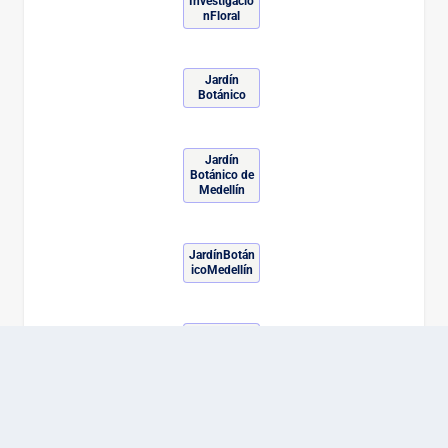
Investigació
nFloral
Jardín
Botánico
Jardín
Botánico de
Medellín
JardínBotán
icoMedellín
JoaquínAnt
onioUribe
LegadoCent
enario