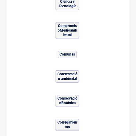
Ciencia y
Tecnología
Compromis
oMedioamb
iental
Comunas
Conservació
n ambiental
Conservació
nBotánica
Corregimien
tos