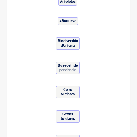
Arboletes
AñoNuevo
Biodiversida
dUrbana
BosqueInde
pendencia
Cerro
Nutibara
Cerros
tutelares