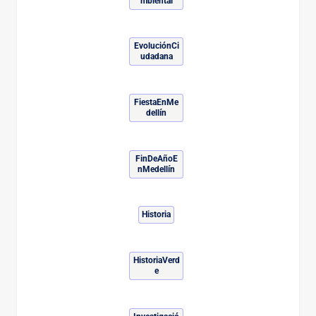
mbiental
EvoluciónCi
udadana
FiestaEnMe
dellín
FinDeAñoE
nMedellín
Historia
HistoriaVerd
e