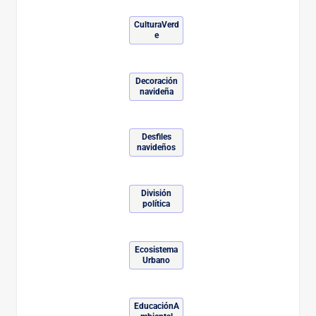
CulturaVerd
e
Decoración
navideña
Desfiles
navideños
División
política
Ecosistema
Urbano
EducaciónA