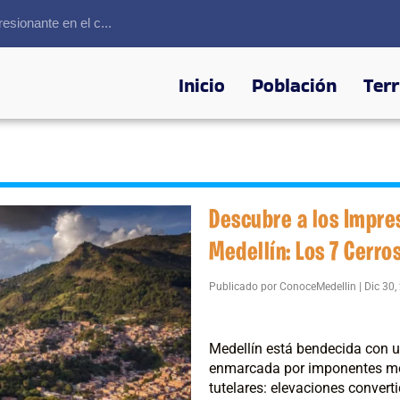
sionante en el c...
Inicio
Población
Terr
Descubre a los Impre
Medellín: Los 7 Cerro
Publicado por
ConoceMedellin
|
Dic 30,
Medellín está bendecida con un
enmarcada por imponentes mon
tutelares: elevaciones convert