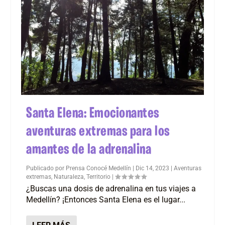
Santa Elena: Emocionantes
aventuras extremas para los
amantes de la adrenalina
Publicado por
Prensa Conocé Medellín
|
Dic 14, 2023
|
Aventuras
extremas
,
Naturaleza
,
Territorio
|
¿Buscas una dosis de adrenalina en tus viajes a
Medellín? ¡Entonces Santa Elena es el lugar...