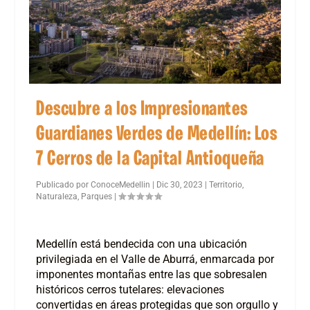
Descubre a los Impresionantes
Guardianes Verdes de Medellín: Los
7 Cerros de la Capital Antioqueña
Publicado por
ConoceMedellin
|
Dic 30, 2023
|
Territorio
,
Naturaleza
,
Parques
|
Medellín está bendecida con una ubicación
privilegiada en el Valle de Aburrá, enmarcada por
imponentes montañas entre las que sobresalen
históricos cerros tutelares: elevaciones
convertidas en áreas protegidas que son orgullo y