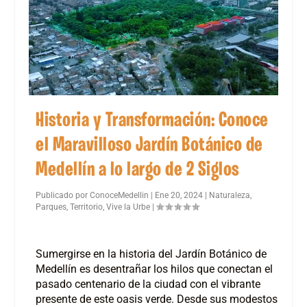
Historia y Transformación: Conoce
el Maravilloso Jardín Botánico de
Medellín a lo largo de 2 Siglos
Publicado por
ConoceMedellin
|
Ene 20, 2024
|
Naturaleza
,
Parques
,
Territorio
,
Vive la Urbe
|
Sumergirse en la historia del Jardín Botánico de
Medellín es desentrañar los hilos que conectan el
pasado centenario de la ciudad con el vibrante
presente de este oasis verde. Desde sus modestos