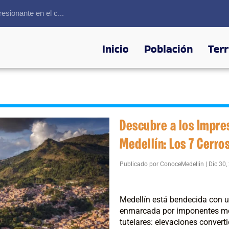
sionante en el c...
Inicio
Población
Terr
Descubre a los Impre
Medellín: Los 7 Cerro
Publicado por
ConoceMedellin
|
Dic 30,
Medellín está bendecida con un
enmarcada por imponentes mon
tutelares: elevaciones convert