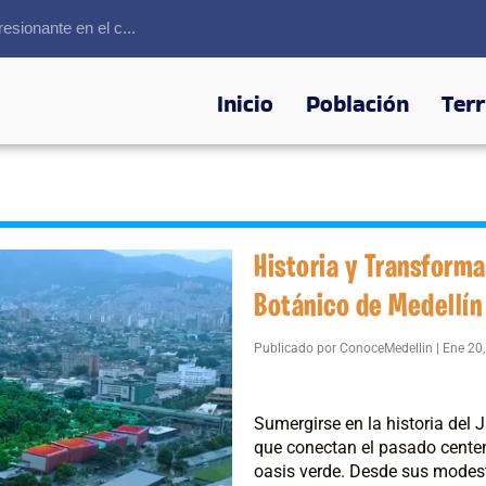
sionante en el c...
Inicio
Población
Terr
Historia y Transforma
Botánico de Medellín 
Publicado por
ConoceMedellin
|
Ene 20
Sumergirse en la historia del 
que conectan el pasado centena
oasis verde. Desde sus modes